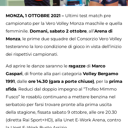
MONZA, 1 OTTOBRE 2021 –
Ultimi test match pre
campionato per la Vero Volley Monza maschile e quella
femminile.
Domani, sabato 2 ottobre
, all’
Arena di
Monza
, le prime due squadre del Consorzio Vero Volley
testeranno la loro condizione di gioco in vista dell’inizio
dei rispettivi campionati.
Ad aprire le danze saranno le
ragazze
di
Marco
Gaspari
, di fronte alla pari categoria
Volley Bergamo
1991
, dalle
ore 14.30 (gara a porte chiuse)
, per la
prima
sfida
. Reduci dal doppio impegno al “Trofeo Mimmo
Fusco” le rosablù continuano a mettere benzina nel
serbatoio per farsi trovare pronte alla prima uscita
della stagione, fissata sabato 9 ottobre, alle ore 20.30
(diretta Rai Sport+HD), alla Unet E-Work Arena, contro
la Unet E-Work Busto Arsizio.