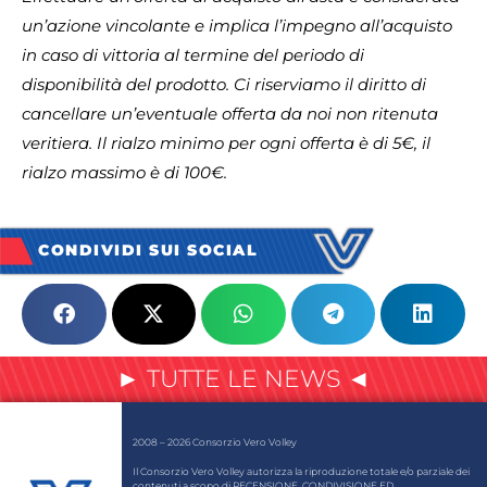
un’azione vincolante e implica l’impegno all’acquisto
in caso di vittoria al termine del periodo di
disponibilità del prodotto. Ci riserviamo il diritto di
cancellare un’eventuale offerta da noi non ritenuta
veritiera.
Il rialzo minimo per ogni offerta è di 5€, il
rialzo massimo è di 100€.
CONDIVIDI SUI SOCIAL
► TUTTE LE NEWS ◄
2008 – 2026 Consorzio Vero Volley
Il Consorzio Vero Volley autorizza la riproduzione totale e/o parziale dei
contenuti a scopo di RECENSIONE, CONDIVISIONE ED