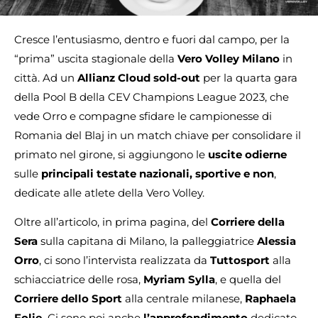
Cresce l’entusiasmo, dentro e fuori dal campo, per la
“prima” uscita stagionale della
Vero Volley Milano
in
città. Ad un
Allianz Cloud
sold-out
per la quarta gara
della Pool B della CEV Champions League 2023, che
vede Orro e compagne sfidare le campionesse di
Romania del Blaj in un match chiave per consolidare il
primato nel girone, si aggiungono le
uscite odierne
sulle
principali testate nazionali, sportive e non
,
dedicate alle atlete della Vero Volley.
Oltre all’articolo, in prima pagina, del
Corriere della
Sera
sulla capitana di Milano, la palleggiatrice
Alessia
Orro
, ci sono l’intervista realizzata da
Tuttosport
alla
schiacciatrice delle rosa,
Myriam Sylla
, e quella del
Corriere dello Sport
alla centrale milanese,
Raphaela
Folie.
Ci sono poi anche
l’approfondimento
dedicato