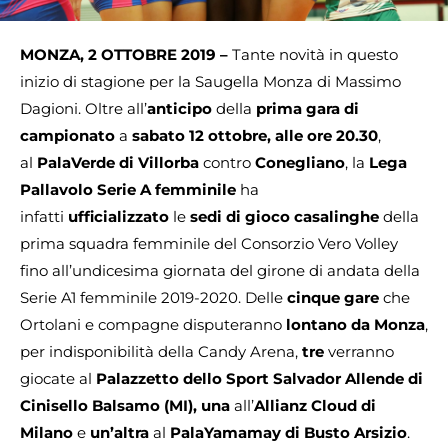
MONZA, 2 OTTOBRE 2019 –
Tante novità in questo
inizio di stagione per la Saugella Monza di Massimo
Dagioni.
Oltre all’
anticipo
della
prima gara di
campionato
a
sabato 12 ottobre, alle ore 20.30
,
al
PalaVerde di Villorba
contro
Conegliano
, la
Lega
Pallavolo Serie A femminile
ha
infatti
ufficializzato
le
sedi di gioco casalinghe
della
prima squadra femminile del Consorzio Vero Volley
fino all’undicesima giornata del girone di andata della
Serie A1 femminile 2019-2020. Delle
cinque gare
che
Ortolani e compagne disputeranno
lontano da Monza
,
per indisponibilità della Candy Arena,
tre
verranno
giocate al
Palazzetto dello Sport Salvador Allende di
Cinisello Balsamo (MI),
una
all’
Allianz Cloud di
Milano
e
un’altra
al
PalaYamamay di Busto Arsizio
.