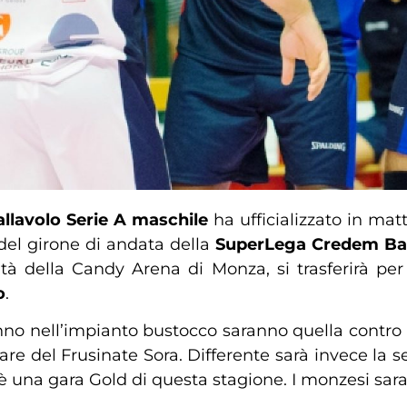
llavolo Serie A maschile
ha ufficializzato in mat
del girone di andata della
SuperLega Credem Ba
ità della Candy Arena di Monza, si trasferirà per
o
.
o nell’impianto bustocco saranno quella contro l’A
e del Frusinate Sora. Differente sarà invece la se
una gara Gold di questa stagione. I monzesi saran