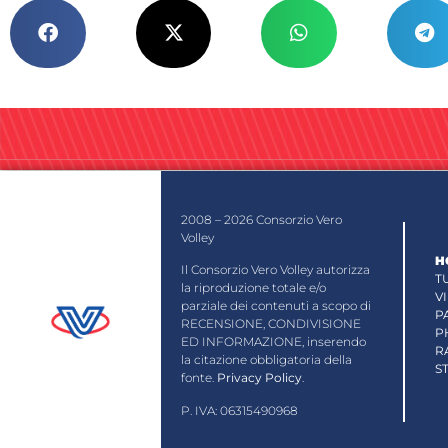
2008 – 2026 Consorzio Vero
Volley
H
Il Consorzio Vero Volley autorizza
T
la riproduzione totale e/o
V
parziale dei contenuti a scopo di
P
RECENSIONE, CONDIVISIONE
P
ED INFORMAZIONE, inserendo
R
la citazione obbligatoria della
S
fonte.
Privacy Policy
.
P. IVA: 06315490968