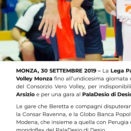
MONZA, 30 SETTEMBRE 2019 –
La
Lega Pa
Volley Monza
fino all’undicesima giornata 
del Consorzio Vero Volley, per indisponibil
Arsizio
e per una gara al
PalaDesio di Desi
Le gare che Beretta e compagni disputerann
la Consar Ravenna, e la Globo Banca Popolar
Modena, che insieme a quella con Perugia è 
mondoflex del PalaDesio di Desio.