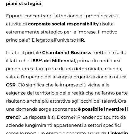
piani strategici
.
Eppure, concentrare l’attenzione e i propri ricavi su
attività di
corporate social responsibility
risulta
estremamente strategico per le imprese. Il motivo
principale? È legato all’universo
HR
.
Infatti, il portale
Chamber of Business
mette in risalto
il fatto che l’
88% dei Millennial
, prima di candidarsi
per entrare a fare parte di una determinata azienda,
valuta l’impegno della singola organizzazione in ottica
CSR
. Ciò significa che le imprese più vicine alle
esigenze del territorio e delle realtà che ne fanno parte
risultano anche più attrattive agli occhi dei talenti. Ora
una domanda sorge spontanea:
è possibile invertire il
trend
? La risposta è sì. E come? Prendendo spunto da
aziende lungimiranti appartenenti a settori specifici
come lo sport. Un esempio concreto arriva da
Linkedin