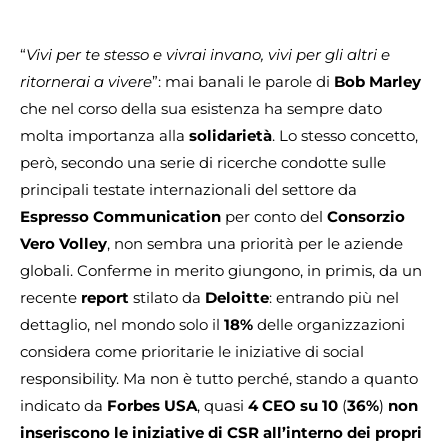
“
Vivi per te stesso e vivrai invano, vivi per gli altri e
ritornerai a vivere
”: mai banali le parole di
Bob Marley
che nel corso della sua esistenza ha sempre dato
molta importanza alla
solidarietà
. Lo stesso concetto,
però, secondo una serie di ricerche condotte sulle
principali testate internazionali del settore da
Espresso Communication
per conto del
Consorzio
Vero Volley
, non sembra una priorità per le aziende
globali. Conferme in merito giungono, in primis, da un
recente
report
stilato da
Deloitte
: entrando più nel
dettaglio, nel mondo solo il
18%
delle organizzazioni
considera come prioritarie le iniziative di social
responsibility. Ma non è tutto perché, stando a quanto
indicato da
Forbes USA
, quasi
4 CEO su 10
(
36%
)
non
inseriscono le iniziative di CSR all’interno dei propri