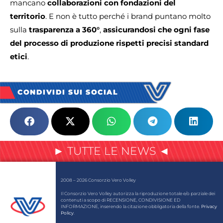
mancano
collaborazioni con fondazioni del
territorio
. E non è tutto perché i brand puntano molto
sulla
trasparenza a 360°
,
assicurandosi che ogni fase
del processo di produzione rispetti precisi standard
etici
.
CONDIVIDI SUI SOCIAL
► TUTTE LE NEWS ◄
2008 – 2026 Consorzio Vero Volley
Il Consorzio Vero Volley autorizza la riproduzione totale e/o parziale dei
contenuti a scopo di RECENSIONE, CONDIVISIONE ED
INFORMAZIONE, inserendo la citazione obbligatoria della fonte.
Privacy
Policy
.