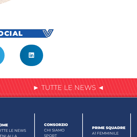
SOCIAL
► TUTTE LE NEWS ◄
CONSORZIO
OME
PRIME SQUADRE
CHI SIAMO
UTTE LE NEWS
A1 FEMMINILE
SPORT
IENI ALLA