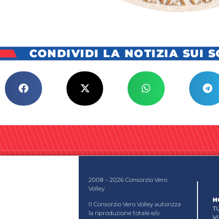
CONDIVIDI LA NOTIZIA SUI 
2008 – 2026 Consorzio Vero
Volley
H
Il Consorzio Vero Volley autorizza
T
la riproduzione totale e/o
V