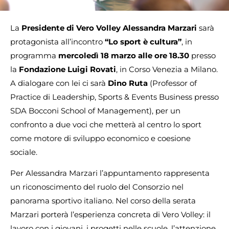
La
Presidente di Vero Volley Alessandra Marzari
sarà
protagonista all’incontro
“Lo sport è cultura”
, in
programma
mercoledì 18 marzo alle ore 18.30
presso
la
Fondazione Luigi Rovati
, in Corso Venezia a Milano.
A dialogare con lei ci sarà
Dino Ruta
(Professor of
Practice di Leadership, Sports & Events Business presso
SDA Bocconi School of Management), per un
confronto a due voci che metterà al centro lo sport
come motore di sviluppo economico e coesione
sociale.
Per Alessandra Marzari l’appuntamento rappresenta
un riconoscimento del ruolo del Consorzio nel
panorama sportivo italiano. Nel corso della serata
Marzari porterà l’esperienza concreta di Vero Volley: il
lavoro con i giovani, i progetti nelle scuole, l’attenzione