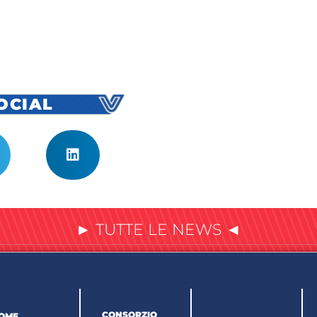
SOCIAL
► TUTTE LE NEWS ◄
CONSORZIO
OME