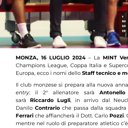
MONZA, 16 LUGLIO 2024
– La
MINT Ver
Champions League, Coppa Italia e Supercopp
Europa, ecco i nomi dello
Staff tecnico e 
Il club monzese si prepara alla nuova annat
entry
: il 2° allenatore
sarà
Antonello 
sarà
Riccardo
Lugli
, in arrivo dal Neuc
Danilo
Contrario
che passa dalla squadra 
Ferrari
che affiancherà il Dott. Carlo
Pozzi
.
mentre nel ruolo di preparatore atletico c’è 