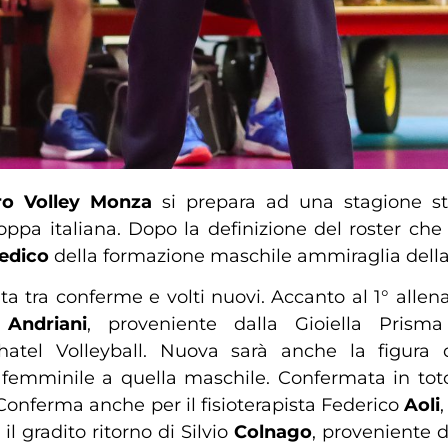
o Volley Monza
si prepara ad una stagione s
a italiana. Dopo la definizione del roster che r
medico
della formazione maschile ammiraglia della 
a tra conferme e volti nuovi. Accanto al 1° allen
Andriani
, proveniente dalla Gioiella Prisma
hatel Volleyball. Nuova sarà anche la figura d
femminile a quella maschile. Confermata in tot
 Conferma anche per il fisioterapista Federico
Aoli
il gradito ritorno di Silvio
Colnago
, proveniente 