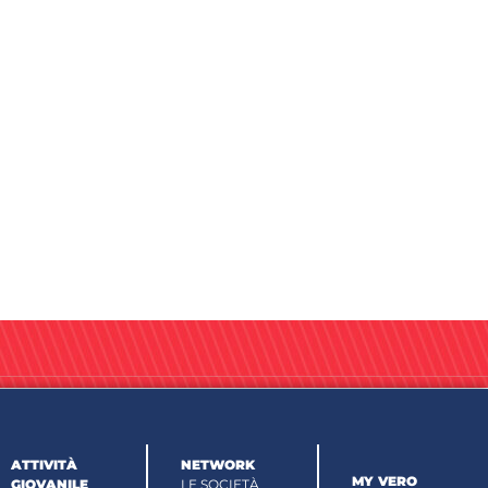
ATTIVITÀ
NETWORK
MY VERO
GIOVANILE
LE SOCIETÀ