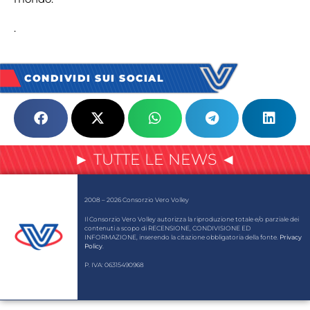
.
CONDIVIDI SUI SOCIAL
► TUTTE LE NEWS ◄
2008 – 2026 Consorzio Vero Volley
Il Consorzio Vero Volley autorizza la riproduzione totale e/o parziale dei
contenuti a scopo di RECENSIONE, CONDIVISIONE ED
INFORMAZIONE, inserendo la citazione obbligatoria della fonte.
Privacy
Policy
.
P. IVA: 06315490968