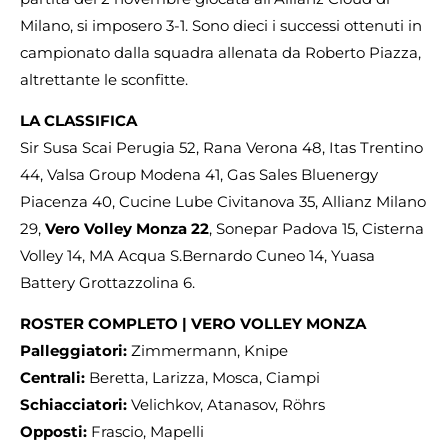
Milano, si imposero 3-1. Sono dieci i successi ottenuti in
campionato dalla squadra allenata da Roberto Piazza,
altrettante le sconfitte.
LA CLASSIFICA
Sir Susa Scai Perugia 52, Rana Verona 48, Itas Trentino
44, Valsa Group Modena 41, Gas Sales Bluenergy
Piacenza 40, Cucine Lube Civitanova 35, Allianz Milano
29,
Vero Volley Monza 22
, Sonepar Padova 15, Cisterna
Volley 14, MA Acqua S.Bernardo Cuneo 14, Yuasa
Battery Grottazzolina 6.
ROSTER COMPLETO | VERO VOLLEY MONZA
Palleggiatori:
Zimmermann, Knipe
Centrali:
Beretta, Larizza, Mosca, Ciampi
Schiacciatori:
Velichkov, Atanasov, Röhrs
Opposti:
Frascio, Mapelli