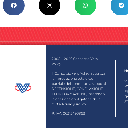
2008 – 2026 Consorzio Vero
Volley
H
Il Consorzio Vero Volley autorizza
T
la riproduzione totale e/o
V
parziale dei contenuti a scopo di
P
RECENSIONE, CONDIVISIONE
P
ED INFORMAZIONE, inserendo
R
la citazione obbligatoria della
S
fonte.
Privacy Policy
.
P. IVA: 06315490968