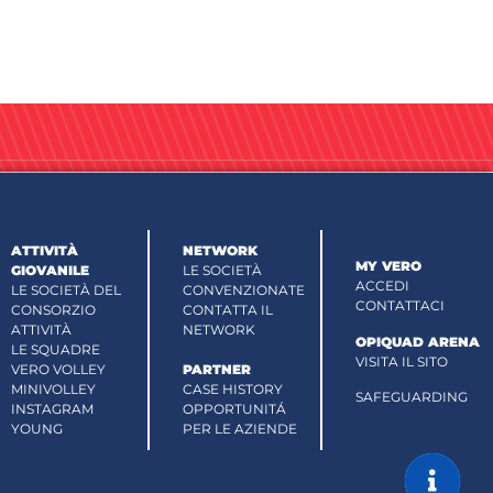
ATTIVITÀ
NETWORK
MY VERO
GIOVANILE
LE SOCIETÀ
ACCEDI
LE SOCIETÀ DEL
CONVENZIONATE
CONTATTACI
CONSORZIO
CONTATTA IL
ATTIVITÀ
NETWORK
OPIQUAD ARENA
LE SQUADRE
VISITA IL SITO
VERO VOLLEY
PARTNER
MINIVOLLEY
CASE HISTORY
SAFEGUARDING
INSTAGRAM
OPPORTUNITÁ
YOUNG
PER LE AZIENDE