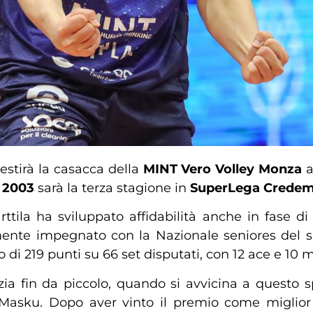
estirà la casacca della
MINT
Vero Volley Monza
a
e 2003
sarà la terza stagione in
SuperLega Crede
rttila ha sviluppato affidabilità
anche in fase di 
mente impegnato con la Nazionale seniores del su
 di 219 punti su 66 set disputati, con 12 ace e 10 m
zia fin da piccolo, quando si avvicina a questo sp
o Masku. Dopo aver vinto il premio come miglio