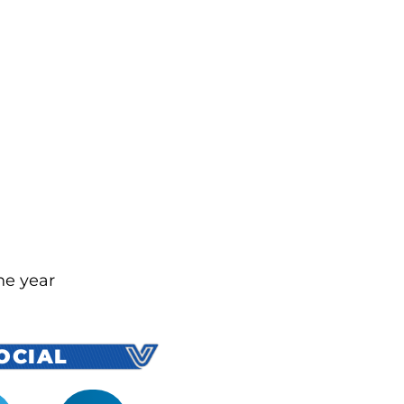
he year
SOCIAL