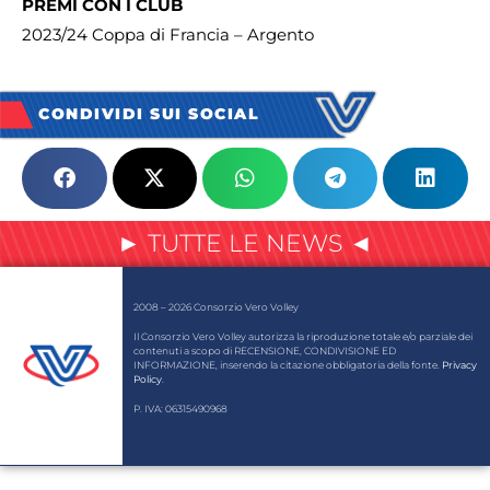
PREMI CON I CLUB
2023/24 Coppa di Francia – Argento
CONDIVIDI SUI SOCIAL
► TUTTE LE NEWS ◄
2008 – 2026 Consorzio Vero Volley
Il Consorzio Vero Volley autorizza la riproduzione totale e/o parziale dei
contenuti a scopo di RECENSIONE, CONDIVISIONE ED
INFORMAZIONE, inserendo la citazione obbligatoria della fonte.
Privacy
Policy
.
P. IVA: 06315490968