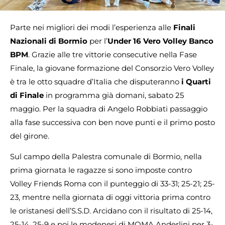
Parte nei migliori dei modi l’esperienza alle
Finali
Nazionali di Bormio
per l’
Under 16 Vero Volley Banco
BPM
. Grazie alle tre vittorie consecutive nella Fase
Finale, la giovane formazione del Consorzio Vero Volley
è tra le otto squadre d’Italia che disputeranno
i Quarti
di Finale
in programma già domani, sabato 25
maggio. Per la squadra di Angelo Robbiati passaggio
alla fase successiva con ben nove punti e il primo posto
del girone.
Sul campo della Palestra comunale di Bormio, nella
prima giornata le ragazze si sono imposte contro
Volley Friends Roma con il punteggio di 33-31; 25-21; 25-
23, mentre nella giornata di oggi vittoria prima contro
le oristanesi dell’S.S.D. Arcidano con il risultato di 25-14,
25-14, 25-9 e poi le modenesi di MOMA Anderlini per 3-