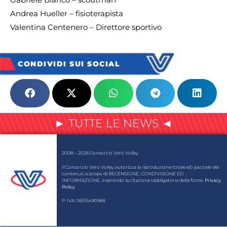
Andrea Hueller – fisioterapista
Valentina Centenero – Direttore sportivo
CONDIVIDI SUI SOCIAL
► TUTTE LE NEWS ◄
2008 – 2026 Consorzio Vero Volley
Il Consorzio Vero Volley autorizza la riproduzione totale e/o parziale dei
contenuti a scopo di RECENSIONE, CONDIVISIONE ED
INFORMAZIONE, inserendo la citazione obbligatoria della fonte.
Privacy
Policy
.
P. IVA: 06315490968