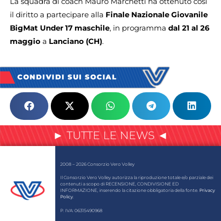
La squadra di coach Mauro Marchetti ha ottenuto così
il diritto a partecipare alla
Finale Nazionale Giovanile
BigMat Under 17 maschile
, in programma
dal 21 al 26
maggio
a
Lanciano (CH)
.
CONDIVIDI SUI SOCIAL
► TUTTE LE NEWS ◄
2008 – 2026 Consorzio Vero Volley
Il Consorzio Vero Volley autorizza la riproduzione totale e/o parziale dei
contenuti a scopo di RECENSIONE, CONDIVISIONE ED
INFORMAZIONE, inserendo la citazione obbligatoria della fonte.
Privacy
Policy
.
P. IVA: 06315490968