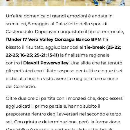
Un’altra domenica di grandi emozioni è andata in
scena ieri, 5 maggio, al Palazzetto dello sport di
Castenedolo. Dopo aver conquistato il titolo territoriale,
l’
Under 17
Vero Volley Gonzaga Banco BPM
ha
bissato il risultato, aggiudicandosi al
tie-break (25-22;
22-25; 16-25; 25-21; 15-11)
la finalissima regionale
contro i
Diavoli Powervolley
. Una sfida che ha tenuto
gli spettatori con il fiato sospeso per tutti e cinque i set
e che alla fine ha visto avere la meglio la formazione
del Consorzio.
Oltre due ore di partita con i monzesi che, dopo essersi
aggiudicati il primo parziale, hanno subito il
prepotente rientro degli avversari nel secondo e terzo
set. Con grinta e determinazione, però, la formazione
Vero Volley è riuscita a portare la sfida al tie-break