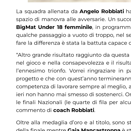
La squadra allenata da
Angelo Robbiati
h
spazio di manovra alle avversarie. Un succ
BigMat Under 18 femminile
, in program
qualche passaggio a vuoto di troppo, nel se
fare la differenza è stata la battuta capace d
“Altro grande risultato raggiunto da questa
nel gioco e nella consapevolezza e il risul
l’ennesimo trionfo. Vorrei ringraziare in 
progetto e che con quest’anno termineranno i
competenza di lavorare sempre al meglio, al
ieri non hanno mai smesso di sostenerci. 
le finali Nazionali (le quarte di fila per a
commento di
coach Robbiati
.
Oltre alla medaglia d’oro e al titolo, sono 
della finale mentre
Gaia Mancastroppa
è s