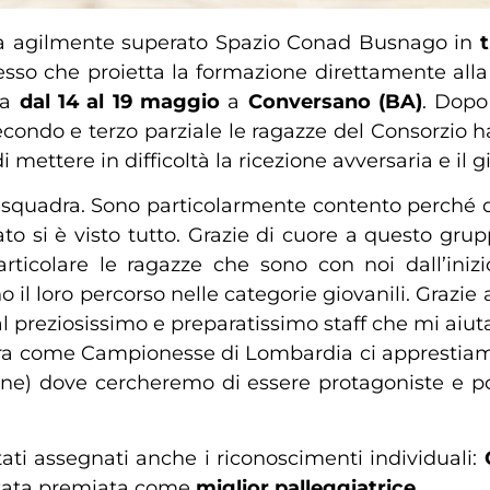
a agilmente superato Spazio Conad Busnago in
t
esso che proietta la formazione direttamente alla
ma
dal 14 al 19 maggio
a
Conversano (BA)
. Dopo
condo e terzo parziale le ragazze del Consorzio han
i mettere in difficoltà la ricezione avversaria e il 
 squadra. Sono particolarmente contento perché dal
tato si è visto tutto. Grazie di cuore a questo g
particolare le ragazze che sono con noi dall’ini
l loro percorso nelle categorie giovanili. Grazie 
 preziosissimo e preparatissimo staff che mi aiuta
Ora come Campionesse di Lombardia ci apprestiam
lcune) dove cercheremo di essere protagoniste e port
stati assegnati anche i riconoscimenti individuali:
tata premiata come
miglior palleggiatrice.