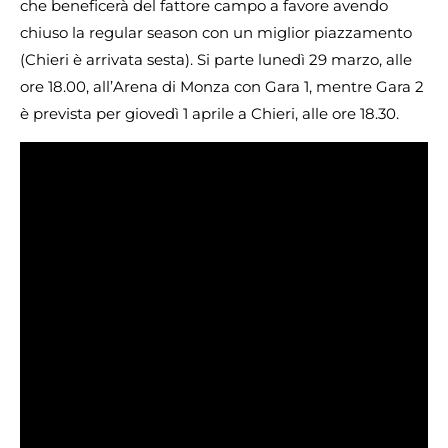
che beneficerà del fattore campo a favore avendo
chiuso la regular season con un miglior piazzamento
(Chieri è arrivata sesta). Si parte lunedì 29 marzo, alle
ore 18.00, all’Arena di Monza con Gara 1, mentre Gara 2
è prevista per giovedì 1 aprile a Chieri, alle ore 18.30.