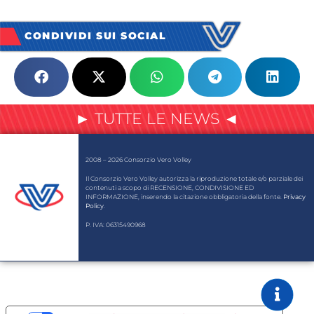
CONDIVIDI SUI SOCIAL
► TUTTE LE NEWS ◄
2008 – 2026 Consorzio Vero Volley
Il Consorzio Vero Volley autorizza la riproduzione totale e/o parziale dei
contenuti a scopo di RECENSIONE, CONDIVISIONE ED
INFORMAZIONE, inserendo la citazione obbligatoria della fonte.
Privacy
Policy
.
P. IVA: 06315490968