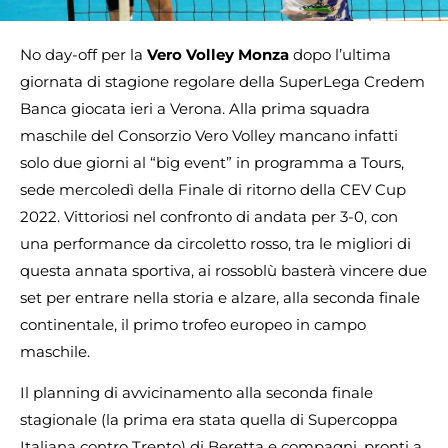
No day-off per la
Vero Volley Monza
dopo l’ultima
giornata di stagione regolare della SuperLega Credem
Banca giocata ieri a Verona. Alla prima squadra
maschile del Consorzio Vero Volley mancano infatti
solo due giorni al “big event” in programma a Tours,
sede mercoledì della Finale di ritorno della CEV Cup
2022. Vittoriosi nel confronto di andata per 3-0, con
una performance da circoletto rosso, tra le migliori di
questa annata sportiva, ai rossoblù basterà vincere due
set per entrare nella storia e alzare, alla seconda finale
continentale, il primo trofeo europeo in campo
maschile.
Il planning di avvicinamento alla seconda finale
stagionale (la prima era stata quella di Supercoppa
Italiana contro Trento) di Beretta e compagni, pronti a