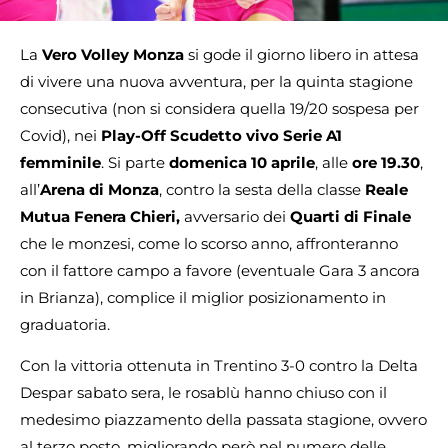
La
Vero Volley Monza
si gode il giorno libero in attesa
di vivere una nuova avventura, per la quinta stagione
consecutiva (non si considera quella 19/20 sospesa per
Covid), nei
Play-Off Scudetto vivo Serie A1
femminile
. Si parte
domenica 10 aprile
, alle
ore 19.30
,
all’
Arena di Monza
, contro la sesta della classe
Reale
Mutua Fenera Chieri,
avversario dei
Quarti di Finale
che le monzesi, come lo scorso anno, affronteranno
con il fattore campo a favore (eventuale Gara 3 ancora
in Brianza), complice il miglior posizionamento in
graduatoria.
Con la vittoria ottenuta in Trentino 3-0 contro la Delta
Despar sabato sera, le rosablù hanno chiuso con il
medesimo piazzamento della passata stagione, ovvero
al terzo posto, migliorando però nel numero delle