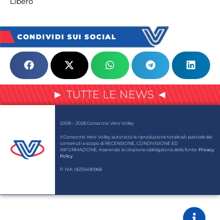
Libero
CONDIVIDI SUI SOCIAL
► TUTTE LE NEWS ◄
2008 – 2026 Consorzio Vero Volley
Il Consorzio Vero Volley autorizza la riproduzione totale e/o parziale dei
contenuti a scopo di RECENSIONE, CONDIVISIONE ED
INFORMAZIONE, inserendo la citazione obbligatoria della fonte.
Privacy
Policy
.
P. IVA: 06315490968