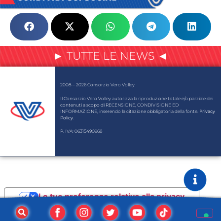
► TUTTE LE NEWS ◄
2008 – 2026 Consorzio Vero Volley
Il Consorzio Vero Volley autorizza la riproduzione totale e/o parziale dei
contenuti a scopo di RECENSIONE, CONDIVISIONE ED
INFORMAZIONE, inserendo la citazione obbligatoria della fonte.
Privacy
Policy
.
P. IVA: 06315490968
Le tue preferenze relative alla privacy
Informativa sulla raccolta