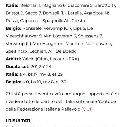
Italia:
Melonari 1, Magliano 6, Giacomini 5, Barotto 17,
Bristot 9, Sacco 7, Bonisoli (L). Latella, Agapitos. N:
Russo, Caporossi, Spagnolli. All. Cresta
Belgio:
Ponseele, Verwimp K. 7, Lips 5, De
Vleeschhauwer 9, Van Looveren 6, Spiessens 7,
Verwimp (L). Van Hooghten, Maerten. Ne: Loovarie,
Speltinckx, Lechien. All. De Boeck
Arbitri:
Yalcin (OLA), Lecourt (FRA)
Durata set:
20’, 24’ 24’
Italia:
a 4, bs 17, mv 8, et 29
Belgio:
a 0, bs 10, mv 8, et 30.
Chi si è perso l’evento avrà comunque l’opportunità di
rivedere tutte le partite dell’Italia sul canale Youtube
della Federazione Italiana Pallavolo (
QUI
)
I RISULTATI