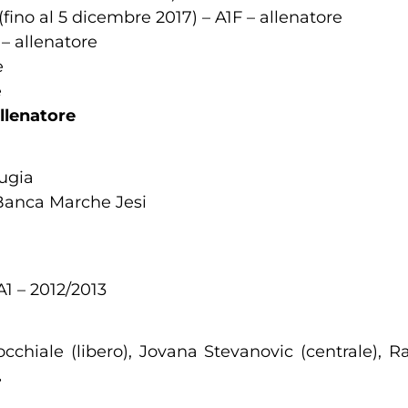
ino al 5 dicembre 2017) – A1F – allenatore
– allenatore
e
e
llenatore
ugia
Banca Marche Jesi
A1 – 2012/2013
rocchiale (libero), Jovana Stevanovic (centrale), 
.