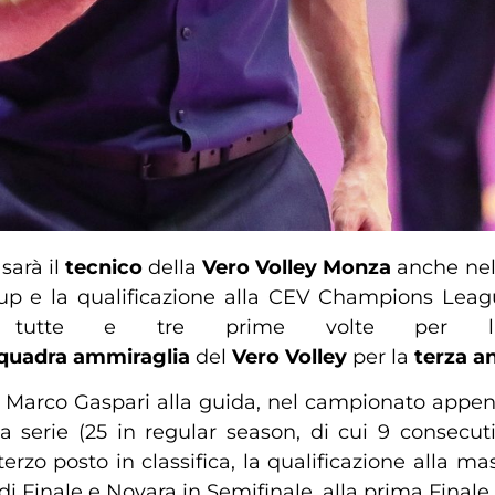
i
sarà il
tecnico
della
Vero Volley Monza
anche ne
 Cup e la qualificazione alla CEV Champions Leag
, tutte e tre prime volte per la fo
quadra ammiraglia
del
Vero Volley
per la
terza an
Marco Gaspari alla guida, nel campionato appen
a serie (25 in regular season, di cui 9 consecut
l terzo posto in classifica, la qualificazione all
di Finale e Novara in Semifinale, alla prima Finale 