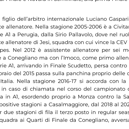
 figlio dell’arbitro internazionale Luciano Gaspari
e allenatore. Nella stagione 2005-2006 è a Civi
 A1 a Perugia, dalla Sirio Pallavolo, dove nel ruo
 allenatore di Jesi, squadra con cui vince la CEV 
pes. Nel 2012 è assistente allenatore per sei m
 a Conegliano ma con l’Imoco, come primo allenat
rie A1, arrivando in Finale Scudetto, persa contro 
io del 2015 passa sulla panchina proprio delle 
talia. Nella stagione 2016-17 si accorda con la
o in caso di chiamata nel corso del campionato d
n A1, esordendo proprio a Monza contro la Saug
ositive stagioni a Casalmaggiore, dal 2018 al 202
due stagioni di fila il terzo posto in regular se
uadra ai Quarti di Finale da Conegliano, avvers