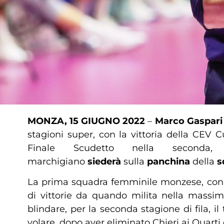
MONZA, 15 GIUGNO 2022
–
Marco Gaspar
stagioni super, con la vittoria della CEV
Finale Scudetto nella seconda
marchigiano
siederà
sulla
panchina
della
s
La prima squadra femminile monzese, con 
di vittorie da quando milita nella massim
blindare, per la seconda stagione di fila, i
volare, dopo aver eliminato Chieri ai Quarti 