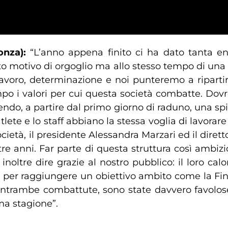
onza):
“L’anno appena finito ci ha dato tanta e
ato motivo di orgoglio ma allo stesso tempo di una 
o lavoro, determinazione e noi punteremo a riparti
ampo i valori per cui questa società combatte. Do
ruendo, a partire dal primo giorno di raduno, una sp
tlete e lo staff abbiano la stessa voglia di lavorare
ietà, il presidente Alessandra Marzari ed il dirett
re anni. Far parte di questa struttura così ambizi
 inoltre dire grazie al nostro pubblico: il loro c
per raggiungere un obiettivo ambito come la Final
e entrambe combattute, sono state davvero favolos
ma stagione”.