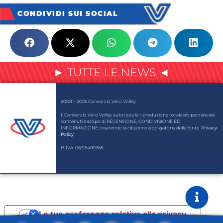
CONDIVIDI SUI SOCIAL
► TUTTE LE NEWS ◄
2008 – 2026 Consorzio Vero Volley
Il Consorzio Vero Volley autorizza la riproduzione totale e/o parziale dei
contenuti a scopo di RECENSIONE, CONDIVISIONE ED
INFORMAZIONE, inserendo la citazione obbligatoria della fonte.
Privacy
Policy
.
P. IVA: 06315490968
Le tue preferenze relative alla privacy