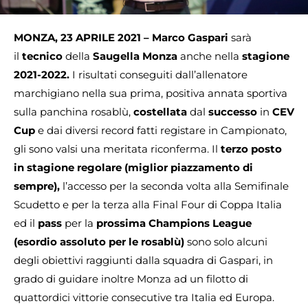
MONZA, 23 APRILE 2021 – Marco Gaspari
sarà
il
tecnico
della
Saugella Monza
anche nella
stagione
2021-2022.
I risultati conseguiti dall’allenatore
marchigiano nella sua prima, positiva annata sportiva
sulla panchina rosablù,
costellata
dal
successo
in
CEV
Cup
e dai diversi record fatti registare in Campionato,
gli sono valsi una meritata riconferma. Il
terzo posto
in stagione regolare (miglior piazzamento di
sempre),
l’accesso per la seconda volta alla Semifinale
Scudetto e per la terza alla Final Four di Coppa Italia
ed il
pass
per la
prossima Champions League
(esordio assoluto per le rosablù)
sono solo alcuni
degli obiettivi raggiunti dalla squadra di Gaspari, in
grado di guidare inoltre Monza ad un filotto di
quattordici vittorie consecutive tra Italia ed Europa.