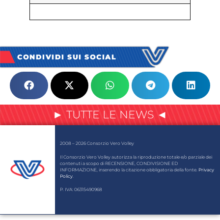
CONDIVIDI SUI SOCIAL
► TUTTE LE NEWS ◄
2008 – 2026 Consorzio Vero Volley
Il Consorzio Vero Volley autorizza la riproduzione totale e/o parziale dei
contenuti a scopo di RECENSIONE, CONDIVISIONE ED
INFORMAZIONE, inserendo la citazione obbligatoria della fonte.
Privacy
Policy
.
P. IVA: 06315490968