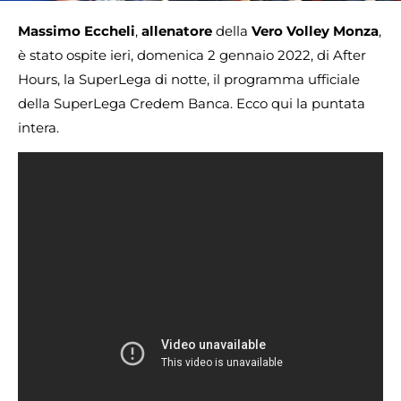
Massimo Eccheli
,
allenatore
della
Vero Volley Monza
,
è stato ospite ieri, domenica 2 gennaio 2022, di After
Hours, la SuperLega di notte, il programma ufficiale
della SuperLega Credem Banca. Ecco qui la puntata
intera.