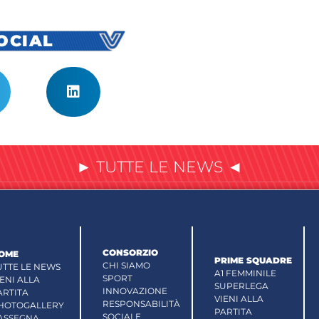
SOCIAL
► TUTTE LE NEWS ◄
CONSORZIO
OME
PRIME SQUADRE
CHI SIAMO
UTTE LE NEWS
A1 FEMMINILE
SPORT
IENI ALLA
SUPERLEGA
INNOVAZIONE
ARTITA
VIENI ALLA
RESPONSABILITÀ
HOTOGALLERY
PARTITA
SOCIALE
ASSEGNA