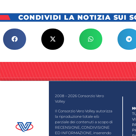
CONDIVIDI LA NOTIZIA SUI 
2008 – 2026 Consorzio Vero
Volley
H
Il Consorzio Vero Volley autorizza
T
la riproduzione totale e/o
V
parziale dei contenuti a scopo di
P
RECENSIONE, CONDIVISIONE
P
ED INFORMAZIONE, inserendo
R