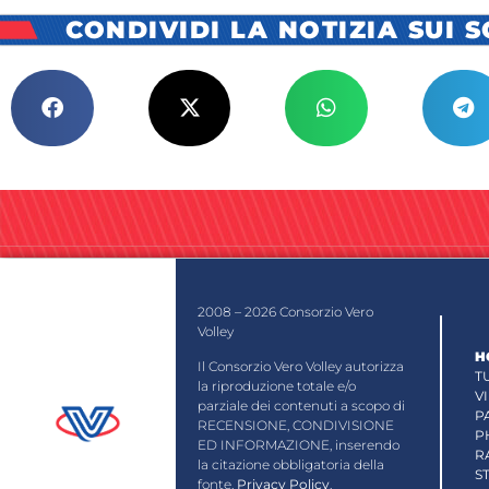
CONDIVIDI LA NOTIZIA SUI 
2008 – 2026 Consorzio Vero
Volley
H
Il Consorzio Vero Volley autorizza
T
la riproduzione totale e/o
V
parziale dei contenuti a scopo di
P
RECENSIONE, CONDIVISIONE
P
ED INFORMAZIONE, inserendo
R
la citazione obbligatoria della
S
fonte.
Privacy Policy
.