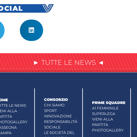
SOCIAL
► TUTTE LE NEWS ◄
CONSORZIO
OME
PRIME SQUADRE
CHI SIAMO
UTTE LE NEWS
A1 FEMMINILE
SPORT
IENI ALLA
SUPERLEGA
INNOVAZIONE
ARTITA
VIENI ALLA
RESPONSABILITÀ
HOTOGALLERY
PARTITA
SOCIALE
ASSEGNA
PHOTOGALLERY
LE SOCIETÀ DEL
TAMPA