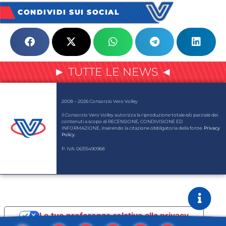
CONDIVIDI SUI SOCIAL
► TUTTE LE NEWS ◄
2008 – 2026 Consorzio Vero Volley
Il Consorzio Vero Volley autorizza la riproduzione totale e/o parziale dei
contenuti a scopo di RECENSIONE, CONDIVISIONE ED
INFORMAZIONE, inserendo la citazione obbligatoria della fonte.
Privacy
Policy
.
P. IVA: 06315490968
Le tue preferenze relative alla privacy