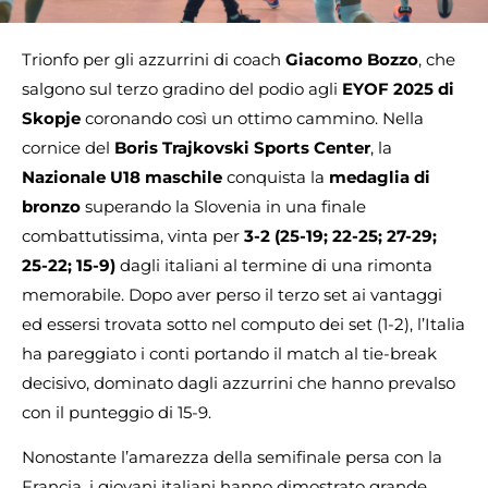
Trionfo per gli azzurrini di coach
Giacomo Bozzo
, che
salgono sul terzo gradino del podio agli
EYOF 2025 di
Skopje
coronando così un ottimo cammino. Nella
cornice del
Boris Trajkovski Sports Center
, la
Nazionale U18 maschile
conquista la
medaglia di
bronzo
superando la Slovenia in una finale
combattutissima, vinta per
3-2 (25-19; 22-25; 27-29;
25-22; 15-9)
dagli italiani al termine di una rimonta
memorabile. Dopo aver perso il terzo set ai vantaggi
ed essersi trovata sotto nel computo dei set (1-2), l’Italia
ha pareggiato i conti portando il match al tie-break
decisivo, dominato dagli azzurrini che hanno prevalso
con il punteggio di 15-9.
Nonostante l’amarezza della semifinale persa con la
Francia, i giovani italiani hanno dimostrato grande