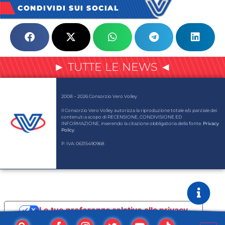
CONDIVIDI SUI SOCIAL
► TUTTE LE NEWS ◄
2008 – 2026 Consorzio Vero Volley
Il Consorzio Vero Volley autorizza la riproduzione totale e/o parziale dei
contenuti a scopo di RECENSIONE, CONDIVISIONE ED
INFORMAZIONE, inserendo la citazione obbligatoria della fonte.
Privacy
Policy
.
P. IVA: 06315490968
Le tue preferenze relative alla privacy