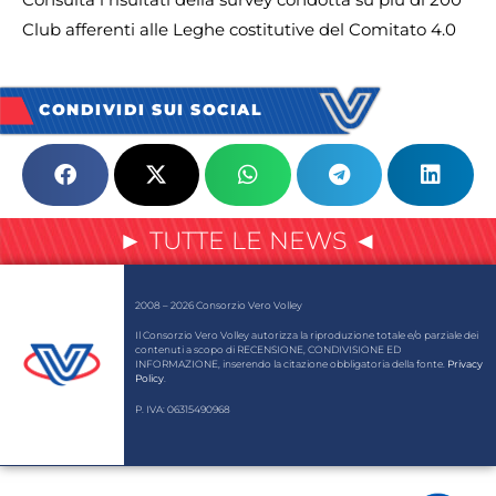
Club afferenti alle Leghe costitutive del Comitato 4.0
CONDIVIDI SUI SOCIAL
► TUTTE LE NEWS ◄
2008 – 2026 Consorzio Vero Volley
Il Consorzio Vero Volley autorizza la riproduzione totale e/o parziale dei
contenuti a scopo di RECENSIONE, CONDIVISIONE ED
INFORMAZIONE, inserendo la citazione obbligatoria della fonte.
Privacy
Policy
.
P. IVA: 06315490968