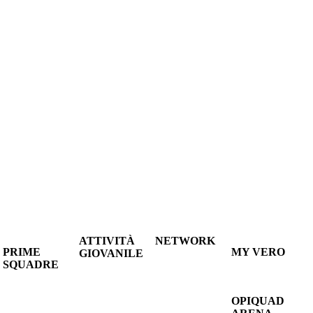
ATTIVITÀ
NETWORK
PRIME
MY VERO
GIOVANILE
LE
SQUADRE
ACCEDI
LE
SOCIETÀ
A1
CONTATTACI
NE
SOCIETÀ
CONVENZIONATE
FEMMINILE
LITÀ
DEL
CONTATTA
OPIQUAD
SUPERLEGA
CONSORZIO
IL