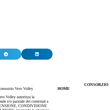
CONSORZIO
onsorzio Vero Volley
HOME
CHI SIAMO
TUTTE LE
SPORT
ero Volley autorizza la
NEWS
INNOVAZIO
tale e/o parziale dei contenuti a
VIENI
RESPONSABI
ECENSIONE, CONDIVISIONE
ALLA
SOCIALE