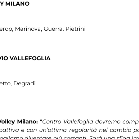
EY MILANO
rop, Marinova, Guerra, Pietrini
VIO VALLEFOGLIA
letto, Degradi
olley Milano:
“
Contro Vallefoglia dovremo compie
ttiva e con un’ottima regolarità nel cambio pa
vogliamo diventare più costanti. Sarà una sfida 