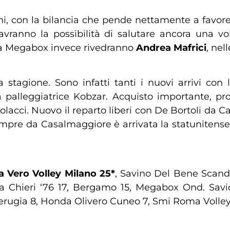
ni, con la bilancia che pende nettamente a favore d
ey avranno la possibilità di salutare ancora una v
lla Megabox invece rivedranno
Andrea Mafrici
, nel
stagione. Sono infatti tanti i nuovi arrivi con
la palleggiatrice Kobzar. Acquisto importante, pr
colacci. Nuovo il reparto liberi con De Bortoli da
 sempre da Casalmaggiore è arrivata la statunitens
 Vero Volley Milano 25*
, Savino Del Bene Scand
 Chieri ‘76 17, Bergamo 15, Megabox Ond. Savio 
Perugia 8, Honda Olivero Cuneo 7, Smi Roma Volley