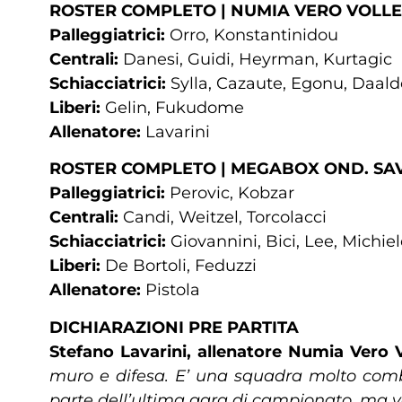
ROSTER COMPLETO | NUMIA VERO VOLL
Palleggiatrici:
Orro, Konstantinidou
Centrali:
Danesi, Guidi, Heyrman, Kurtagic
Schiacciatrici:
Sylla, Cazaute, Egonu, Daalde
Liberi:
Gelin, Fukudome
Allenatore:
Lavarini
ROSTER COMPLETO | MEGABOX OND. SA
Palleggiatrici:
Perovic, Kobzar
Centrali:
Candi, Weitzel, Torcolacci
Schiacciatrici:
Giovannini, Bici, Lee, Michie
Liberi:
De Bortoli, Feduzzi
Allenatore:
Pistola
DICHIARAZIONI PRE PARTITA
Stefano Lavarini, allenatore Numia Vero V
muro e difesa. E’ una squadra molto comba
parte dell’ultima gara di campionato, ma 