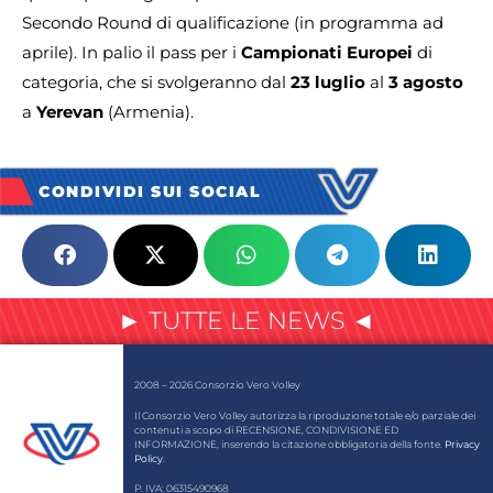
Secondo Round di qualificazione (in programma ad
aprile). In palio il pass per i
Campionati Europei
di
categoria, che si svolgeranno dal
23 luglio
al
3 agosto
a
Yerevan
(Armenia).
CONDIVIDI SUI SOCIAL
► TUTTE LE NEWS ◄
2008 – 2026 Consorzio Vero Volley
Il Consorzio Vero Volley autorizza la riproduzione totale e/o parziale dei
contenuti a scopo di RECENSIONE, CONDIVISIONE ED
INFORMAZIONE, inserendo la citazione obbligatoria della fonte.
Privacy
Policy
.
P. IVA: 06315490968