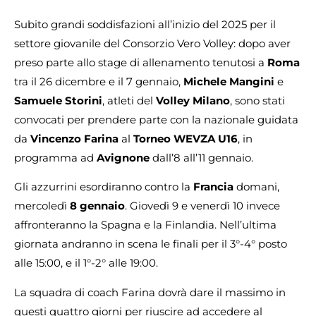
Subito grandi soddisfazioni all’inizio del 2025 per il
settore giovanile del Consorzio Vero Volley: dopo aver
preso parte allo stage di allenamento tenutosi a
Roma
tra il 26 dicembre e il 7 gennaio,
Michele Mangini
e
Samuele Storini
, atleti del
Volley Milano
, sono stati
convocati per prendere parte con la nazionale guidata
da
Vincenzo Farina
al
Torneo WEVZA U16
, in
programma ad
Avignone
dall’8 all’11 gennaio.
Gli azzurrini esordiranno contro la
Francia
domani,
mercoledì
8 gennaio
. Giovedì 9 e venerdì 10 invece
affronteranno la Spagna e la Finlandia. Nell’ultima
giornata andranno in scena le finali per il 3°-4° posto
alle 15:00, e il 1°-2° alle 19:00.
La squadra di coach Farina dovrà dare il massimo in
questi quattro giorni per riuscire ad accedere al