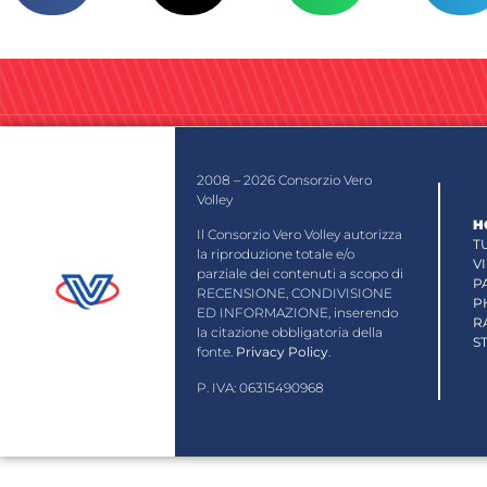
2008 – 2026 Consorzio Vero
Volley
H
Il Consorzio Vero Volley autorizza
T
la riproduzione totale e/o
V
parziale dei contenuti a scopo di
P
RECENSIONE, CONDIVISIONE
P
ED INFORMAZIONE, inserendo
R
la citazione obbligatoria della
S
fonte.
Privacy Policy
.
P. IVA: 06315490968