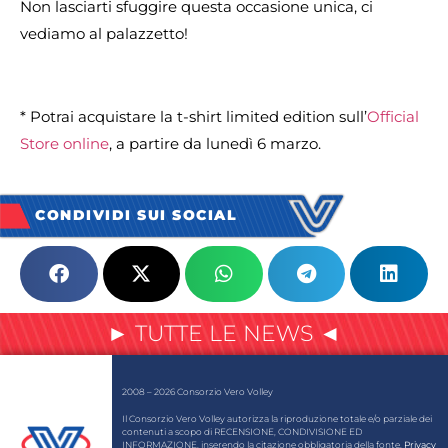
Non lasciarti sfuggire questa occasione unica, ci
vediamo al palazzetto!
* Potrai acquistare la t-shirt limited edition sull’
Official
Store online
, a partire da lunedì 6 marzo.
CONDIVIDI SUI SOCIAL
► TUTTE LE NEWS ◄
2008 – 2026 Consorzio Vero Volley
Il Consorzio Vero Volley autorizza la riproduzione totale e/o parziale dei
contenuti a scopo di RECENSIONE, CONDIVISIONE ED
INFORMAZIONE, inserendo la citazione obbligatoria della fonte.
Privacy