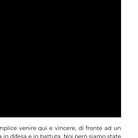
plice venire qui e vincere, di fronte ad un
 in difesa e in battuta. Noi però siamo state