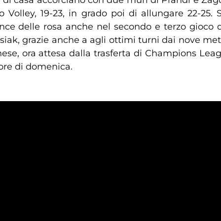
ne di casa accorciano con due muri di Prandi e Zag
 Volley, 19-23, in grado poi di allungare 22-25. 
e delle rosa anche nel secondo e terzo gioco dove
siak, grazie anche a agli ottimi turni dai nove metr
nese, ora attesa dalla trasferta di Champions Lea
ore di domenica.