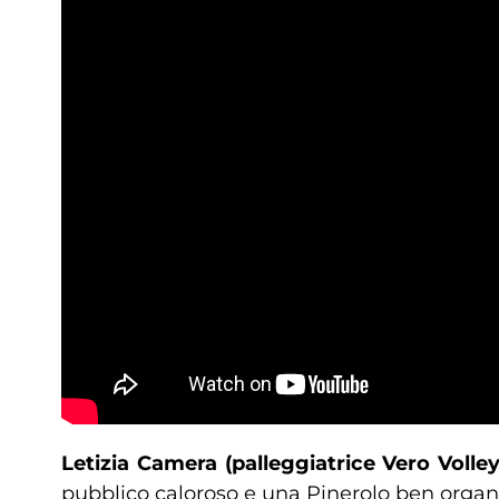
Letizia Camera (palleggiatrice Vero Volle
pubblico caloroso e una Pinerolo ben organiz