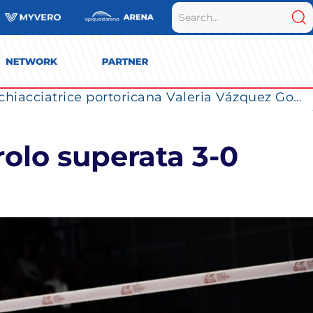
La Numia Vero Volley completa il roster: la schiacciatrice portoricana Valeria Vázquez Gomez è l’ultimo innesto di Milano per la stagione 2026/2027
rolo superata 3-0