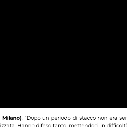
y Milano)
: “Dopo un periodo di stacco non era sem
zata. Hanno difeso tanto, mettendoci in difficoltà