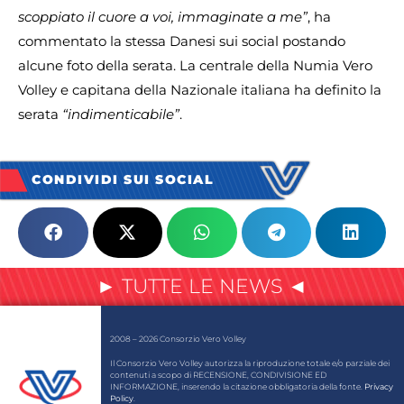
scoppiato il cuore a voi, immaginate a me”
, ha
commentato la stessa Danesi sui social postando
alcune foto della serata. La centrale della Numia Vero
Volley e capitana della Nazionale italiana ha definito la
serata
“indimenticabile”
.
CONDIVIDI SUI SOCIAL
► TUTTE LE NEWS ◄
2008 – 2026 Consorzio Vero Volley
Il Consorzio Vero Volley autorizza la riproduzione totale e/o parziale dei
contenuti a scopo di RECENSIONE, CONDIVISIONE ED
INFORMAZIONE, inserendo la citazione obbligatoria della fonte.
Privacy
Policy
.