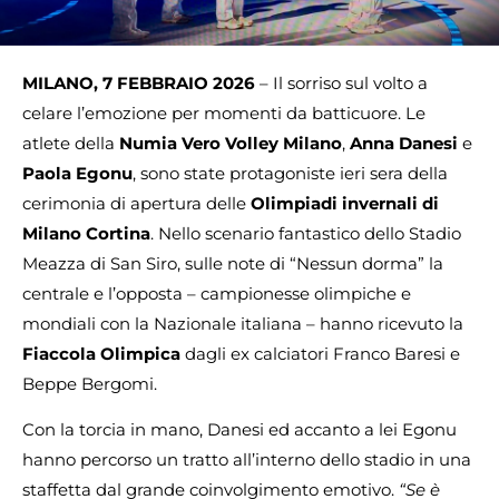
MILANO, 7 FEBBRAIO 2026
– Il sorriso sul volto a
celare l’emozione per momenti da batticuore. Le
atlete della
Numia Vero Volley Milano
,
Anna Danesi
e
Paola Egonu
, sono state protagoniste ieri sera della
cerimonia di apertura delle
Olimpiadi invernali di
Milano Cortina
. Nello scenario fantastico dello Stadio
Meazza di San Siro, sulle note di “Nessun dorma” la
centrale e l’opposta – campionesse olimpiche e
mondiali con la Nazionale italiana – hanno ricevuto la
Fiaccola Olimpica
dagli ex calciatori Franco Baresi e
Beppe Bergomi.
Con la torcia in mano, Danesi ed accanto a lei Egonu
hanno percorso un tratto all’interno dello stadio in una
staffetta dal grande coinvolgimento emotivo.
“Se è