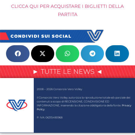
CLICCA QUI PER ACQUISTARE I BIGLIETTI DELLA
PARTITA
CONDIVIDI SUI SOCIAL
► TUTTE LE NEWS ◄
2008 – 2026 Consorzio Vero Volley
Il Consorzio Vero Volley autorizza la riproduzione totale e/o parziale dei
contenuti a scopo di RECENSIONE, CONDIVISIONE ED
INFORMAZIONE, inserendo la citazione obbligatoria della fonte.
Privacy
Policy
.
P. IVA: 06315490968