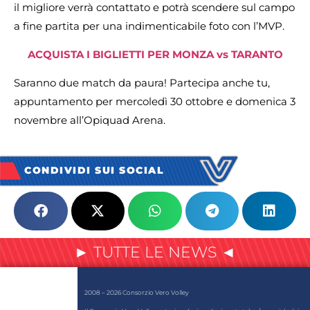
il migliore verrà contattato e potrà scendere sul campo
a fine partita per una indimenticabile foto con l’MVP.
ACQUISTA I BIGLIETTI PER MONZA vs TARANTO
Saranno due match da paura! Partecipa anche tu,
appuntamento per mercoledì 30 ottobre e domenica 3
novembre all’Opiquad Arena.
CONDIVIDI SUI SOCIAL
► TUTTE LE NEWS ◄
2008 – 2026 Consorzio Vero Volley