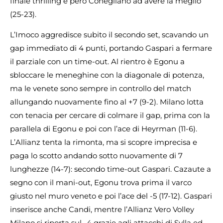
finale thrilling è però Conegliano ad avere la meglio
(25-23).
L’Imoco aggredisce subito il secondo set, scavando un
gap immediato di 4 punti, portando Gaspari a fermare
il parziale con un time-out. Al rientro è Egonu a
sbloccare le meneghine con la diagonale di potenza,
ma le venete sono sempre in controllo del match
allungando nuovamente fino al +7 (9-2). Milano lotta
con tenacia per cercare di colmare il gap, prima con la
parallela di Egonu e poi con l’ace di Heyrman (11-6).
L’Allianz tenta la rimonta, ma si scopre imprecisa e
paga lo scotto andando sotto nuovamente di 7
lunghezze (14-7): secondo time-out Gaspari. Cazaute a
segno con il mani-out, Egonu trova prima il varco
giusto nel muro veneto e poi l’ace del -5 (17-12). Gaspari
inserisce anche Candi, mentre l’Allianz Vero Volley
Milano si riporta sul -4 grazie agli attacchi di Sylla ed