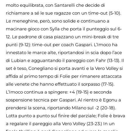
molto equilibrata, con Santarelli che decide di
richiamare a sé le sue ragazze con un time-out (5-10).
Le meneghine, però, sono solide e continuano a
macinare gioco con Sylla che porta il punteggio sul 6-
12. Le padrone di casa piazzano un mini-break di tre
punti (9-12): time-out per coach Gaspari. L’Imoco ha
innestato le marce alte, riportandosi in scia dopo l’ace
di Lubian e agguantando il pareggio con Fahr (13-13). Il
set è teso, Conegliano si porta avanti e la Vero Volley si
affida al primo tempo di Folie per rimanere attaccata
alle venete che hanno effettuato il sorpasso (17-15).
L’Imoco continua a spingere: +4 (19-15) e seconda
sospensione tecnica per Gaspari. Al rientro è Egonu a
prendersi la scena, riportando Milano sul -2 (20-18).
Lotta punto a punto sul finire del parziale; Folie è brava
a regalare il pareggio alla Vero Volley (23-23.) In un