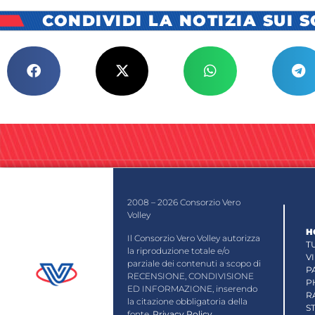
CONDIVIDI LA NOTIZIA SUI 
2008 – 2026 Consorzio Vero
Volley
H
Il Consorzio Vero Volley autorizza
T
la riproduzione totale e/o
V
parziale dei contenuti a scopo di
P
RECENSIONE, CONDIVISIONE
P
ED INFORMAZIONE, inserendo
R
la citazione obbligatoria della
S
fonte.
Privacy Policy
.