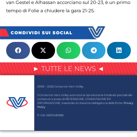
van Gestel e Alhassan accorciano sul 20-23, è un primo
tempo di Folie a chiudere la gara 21-25.
CONDIVIDI SUI SOCIAL
► TUTTE LE NEWS ◄
2008 – 2026 Consorzio Vero Volley
Il Consorzio Vero Volley autorizza la riproduzione totale e/o parziale dei
contenuti a scopo di RECENSIONE, CONDIVISIONE ED
INFORMAZIONE, inserendo la citazione obbligatoria della fonte.
Privacy
Policy
.
P. IVA: 06315490968