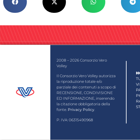
2008 – 2026 Consorzio Vero
Volley
H
Il Consorzio Vero Volley autorizza
T
la riproduzione totale e/o
V
parziale dei contenuti a scopo di
P
RECENSIONE, CONDIVISIONE
P
ED INFORMAZIONE, inserendo
R
la citazione obbligatoria della
S
fonte.
Privacy Policy
.
P. IVA: 06315490968