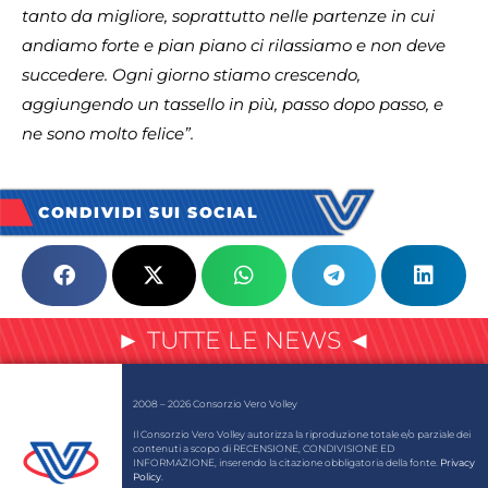
tanto da migliore, soprattutto nelle partenze in cui
andiamo forte e pian piano ci rilassiamo e non deve
succedere. Ogni giorno stiamo crescendo,
aggiungendo un tassello in più, passo dopo passo, e
ne sono molto felice”.
CONDIVIDI SUI SOCIAL
► TUTTE LE NEWS ◄
2008 – 2026 Consorzio Vero Volley
Il Consorzio Vero Volley autorizza la riproduzione totale e/o parziale dei
contenuti a scopo di RECENSIONE, CONDIVISIONE ED
INFORMAZIONE, inserendo la citazione obbligatoria della fonte.
Privacy
Policy
.