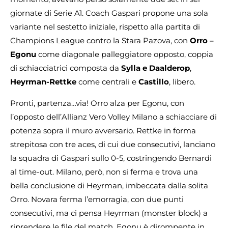
giornate di Serie A1. Coach Gaspari propone una sola
variante nel sestetto iniziale, rispetto alla partita di
Champions League contro la Stara Pazova, con
Orro –
Egonu
come diagonale palleggiatore opposto, coppia
di schiacciatrici composta da
Sylla e Daalderop
,
Heyrman-Rettke
come centrali e
Castillo
, libero.
Pronti, partenza…via! Orro alza per Egonu, con
l’opposto dell’Allianz Vero Volley Milano a schiacciare di
potenza sopra il muro avversario. Rettke in forma
strepitosa con tre aces, di cui due consecutivi, lanciano
la squadra di Gaspari sullo 0-5, costringendo Bernardi
al time-out. Milano, però, non si ferma e trova una
bella conclusione di Heyrman, imbeccata dalla solita
Orro. Novara ferma l’emorragia, con due punti
consecutivi, ma ci pensa Heyrman (monster block) a
riprendere le file del match. Egonu è dirompente in