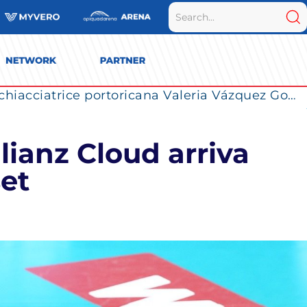
La Numia Vero Volley completa il roster: la schiacciatrice portoricana Valeria Vázquez Gomez è l’ultimo innesto di Milano per la stagione 2026/2027
lianz Cloud arriva
set