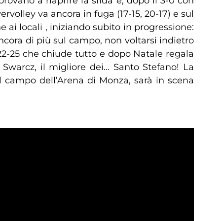
 provano a riaprire la sfida e, dopo il 3-0 con
ervolley va ancora in fuga (17-15, 20-17) e sul
 ai locali , iniziando subito in progressione:
 ancora di più sul campo, non voltarsi indietro
el 22-25 che chiude tutto e dopo Natale regala
i Swarcz, il migliore dei… Santo Stefano! La
ul campo dell’Arena di Monza, sarà in scena