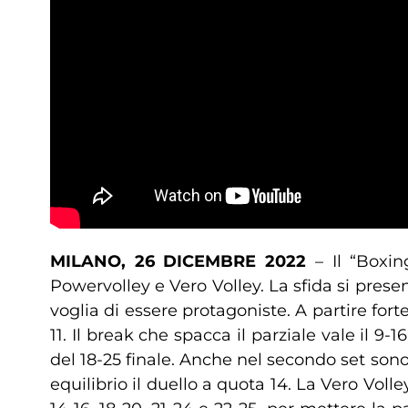
MILANO, 26 DICEMBRE 2022
– Il “Boxin
Powervolley e Vero Volley. La sfida si prese
voglia di essere protagoniste. A partire forte
11. Il break che spacca il parziale vale il 9-
del 18-25 finale. Anche nel secondo set sono i
equilibrio il duello a quota 14. La Vero Volle