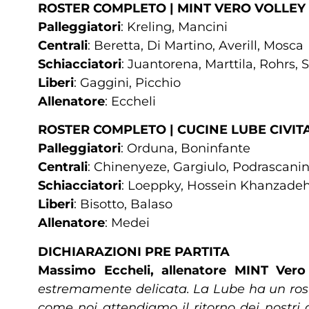
ROSTER COMPLETO | MINT VERO VOLLE
Palleggiatori
: Kreling, Mancini
Centrali
: Beretta, Di Martino, Averill, Mosca
Schiacciatori
: Juantorena, Marttila, Rohrs,
Liberi
: Gaggini, Picchio
Allenatore
: Eccheli
ROSTER COMPLETO | CUCINE LUBE CIVI
Palleggiatori
: Orduna, Boninfante
Centrali
: Chinenyeze, Gargiulo, Podrascanin
Schiacciatori
: Loeppky, Hossein Khanzadeh, 
Liberi
: Bisotto, Balaso
Allenatore
: Medei
DICHIARAZIONI PRE PARTITA
Massimo Eccheli, allenatore MINT Vero
estremamente delicata. La Lube ha un roster
come noi attendiamo il ritorno dei nostri 