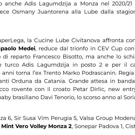
zolo anche Adis Lagumdzija a Monza nel 2020/2
nvece Osmany Juantorena alla Lube dalla stagion
SuperLega, la Cucine Lube Civitanova affronta co
mpaolo Medei
, reduce dal trionfo in CEV Cup con i
di reparto Francesco Bisotto, ma anche lo schiac
le turco Adis Lagumdzija in posto 2 e per il 
8 anni torna l’ex Trento Marko Podrascanin. Regi
Santi Orduna da Catania. Grande attesa in band
co rovente con il croato Petar Dirlic, new entr
 baby brasiliano Davi Tenorio, lo scorso anno al Sori
za 6, Sir Susa Vim Perugia 5, Valsa Group Modena 
,
Mint Vero Volley Monza 2
, Sonepar Padova 1, Cist