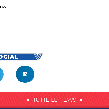
enza
SOCIAL
► TUTTE LE NEWS ◄