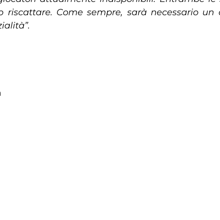
 riscattare
. Come sempre, sarà necessario un a
alità”.
a