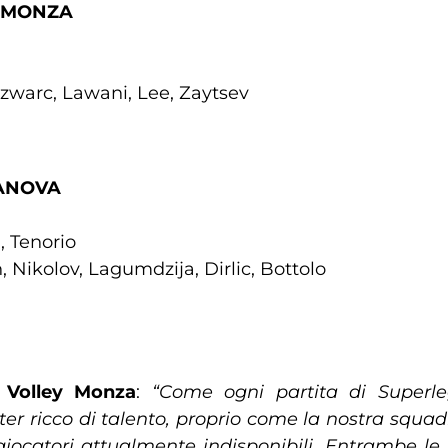
Y MONZA
 Szwarc, Lawani, Lee, Zaytsev
TANOVA
, Tenorio
Nikolov, Lagumdzija, Dirlic, Bottolo
 Volley Monza
:
“Come ogni partita di Superle
 ricco di talento, proprio come la nostra squadra,
giocatori attualmente indisponibili. Entrambe l