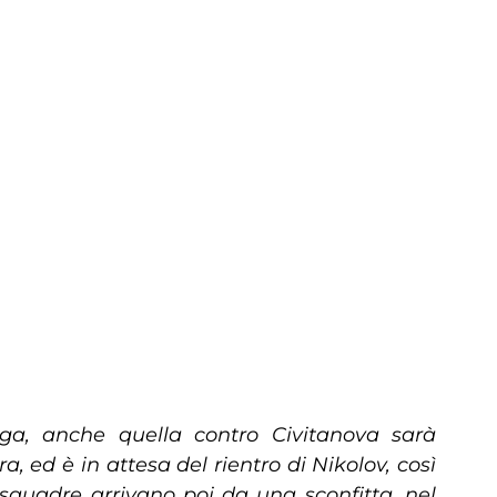
ga, anche quella contro Civitanova sarà
 ed è in attesa del rientro di Nikolov, così
e squadre arrivano poi da una sconfitta,
nel