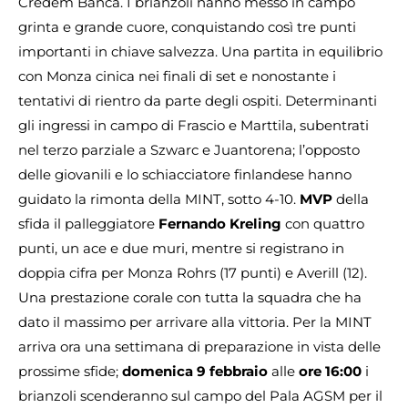
Credem Banca. I brianzoli hanno messo in campo
grinta e grande cuore, conquistando così tre punti
importanti in chiave salvezza. Una partita in equilibrio
con Monza cinica nei finali di set e nonostante i
tentativi di rientro da parte degli ospiti. Determinanti
gli ingressi in campo di Frascio e Marttila, subentrati
nel terzo parziale a Szwarc e Juantorena; l’opposto
delle giovanili e lo schiacciatore finlandese hanno
guidato la rimonta della MINT, sotto 4-10.
MVP
della
sfida il palleggiatore
Fernando Kreling
con quattro
punti, un ace e due muri, mentre si registrano in
doppia cifra per Monza Rohrs (17 punti) e Averill (12).
Una prestazione corale con tutta la squadra che ha
dato il massimo per arrivare alla vittoria. Per la MINT
arriva ora una settimana di preparazione in vista delle
prossime sfide;
domenica 9 febbraio
alle
ore 16:00
i
brianzoli scenderanno sul campo del Pala AGSM per il