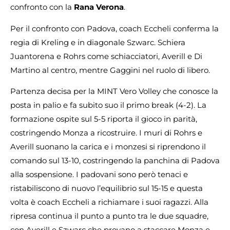
confronto con la
Rana Verona
.
Per il confronto con Padova, coach Eccheli conferma la
regia di Kreling e in diagonale Szwarc. Schiera
Juantorena e Rohrs come schiacciatori, Averill e Di
Martino al centro, mentre Gaggini nel ruolo di libero.
Partenza decisa per la MINT Vero Volley che conosce la
posta in palio e fa subito suo il primo break (4-2). La
formazione ospite sul 5-5 riporta il gioco in parità,
costringendo Monza a ricostruire. I muri di Rohrs e
Averill suonano la carica e i monzesi si riprendono il
comando sul 13-10, costringendo la panchina di Padova
alla sospensione. I padovani sono però tenaci e
ristabiliscono di nuovo l’equilibrio sul 15-15 e questa
volta è coach Eccheli a richiamare i suoi ragazzi. Alla
ripresa continua il punto a punto tra le due squadre,
con Averill e Szwarc che provano a staccare Monza e