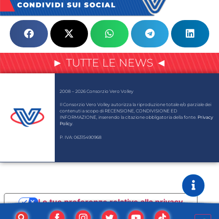
CONDIVIDI SUI SOCIAL
► TUTTE LE NEWS ◄
2008 – 2026 Consorzio Vero Volley
Il Consorzio Vero Volley autorizza la riproduzione totale e/o parziale dei
contenuti a scopo di RECENSIONE, CONDIVISIONE ED
INFORMAZIONE, inserendo la citazione obbligatoria della fonte.
Privacy
Policy
.
P. IVA: 06315490968
Le tue preferenze relative alla privacy
Informativa sulla raccolta