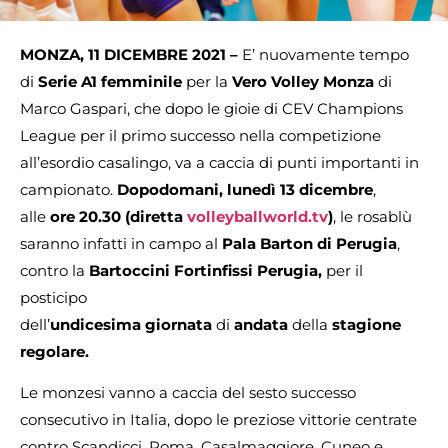
MONZA, 11 DICEMBRE 2021 –
E’ nuovamente tempo
di
Serie A1 femminile
per la
Vero Volley Monza
di
Marco Gaspari, che dopo le gioie di CEV Champions
League per il primo successo nella competizione
all’esordio casalingo, va a caccia di punti importanti in
campionato.
Dopodomani, lunedì 13 dicembre
,
alle
ore 20.30 (diretta
volleyballworld.tv
)
, le rosablù
saranno infatti in campo al
Pala Barton di Perugia
,
contro la
Bartoccini Fortinfissi Perugia,
per il
posticipo
dell’
undicesima giornata
di
andata
della
stagione
regolare.
Le monzesi vanno a caccia del sesto successo
consecutivo in Italia, dopo le preziose vittorie centrate
contro Scandicci, Roma, Casalmaggiore, Cuneo e