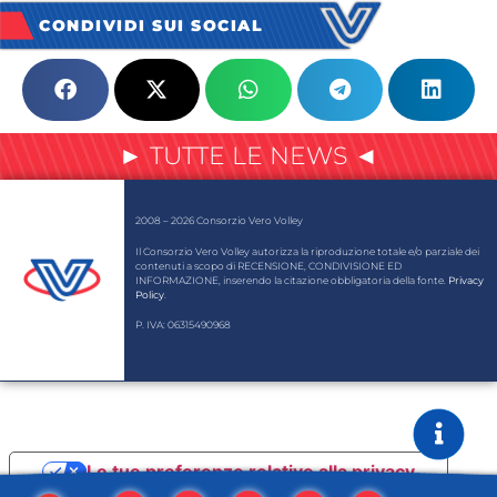
CONDIVIDI SUI SOCIAL
► TUTTE LE NEWS ◄
2008 – 2026 Consorzio Vero Volley
Il Consorzio Vero Volley autorizza la riproduzione totale e/o parziale dei
contenuti a scopo di RECENSIONE, CONDIVISIONE ED
INFORMAZIONE, inserendo la citazione obbligatoria della fonte.
Privacy
Policy
.
P. IVA: 06315490968
Le tue preferenze relative alla privacy